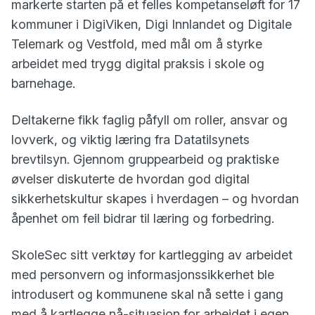
markerte starten på et felles kompetanseløft for 17
kommuner i DigiViken, Digi Innlandet og Digitale
Telemark og Vestfold, med mål om å styrke
arbeidet med trygg digital praksis i skole og
barnehage.
Deltakerne fikk faglig påfyll om roller, ansvar og
lovverk, og viktig læring fra Datatilsynets
brevtilsyn. Gjennom gruppearbeid og praktiske
øvelser diskuterte de hvordan god digital
sikkerhetskultur skapes i hverdagen – og hvordan
åpenhet om feil bidrar til læring og forbedring.
SkoleSec sitt verktøy for kartlegging av arbeidet
med personvern og informasjonssikkerhet ble
introdusert og kommunene skal nå sette i gang
med å kartlegge nå-situasjon for arbeidet i egen