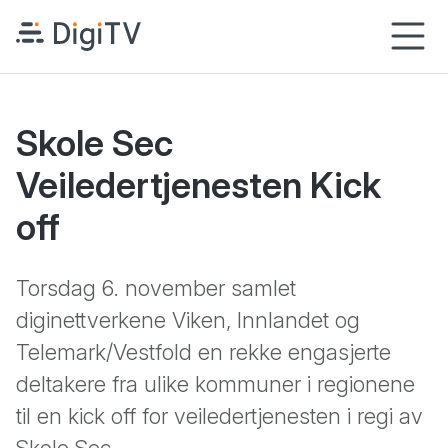
Hopp til hovedinnhold
Startsiden
M
Skole Sec
Veiledertjenesten Kick
off
Torsdag 6. november samlet
diginettverkene Viken, Innlandet og
Telemark/Vestfold en rekke engasjerte
deltakere fra ulike kommuner i regionene
til en kick off for veiledertjenesten i regi av