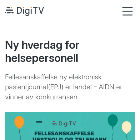
Hopp til hovedinnhold
Startsiden
M
Ny hverdag for
helsepersonell
Fellesanskaffelse ny elektronisk
pasientjournal(EPJ) er landet - AIDN er
vinner av konkurransen